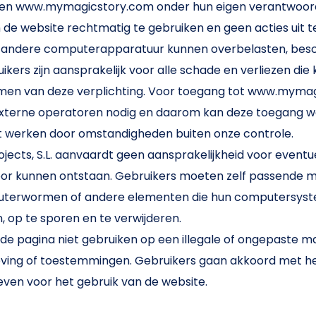
en www.mymagicstory.com onder hun eigen verantwoordeli
m de website rechtmatig te gebruiken en geen acties uit t
of andere computerapparatuur kunnen overbelasten, bes
ikers zijn aansprakelijk voor alle schade en verliezen die 
men van deze verplichting. Voor toegang tot www.mymag
xterne operatoren nodig en daarom kan deze toegang w
t werken door omstandigheden buiten onze controle.
ojects, S.L. aanvaardt geen aansprakelijkheid voor event
rdoor kunnen ontstaan. Gebruikers moeten zelf passende
puterwormen of andere elementen die hun computersys
 op te sporen en te verwijderen.
e pagina niet gebruiken op een illegale of ongepaste mani
ving of toestemmingen. Gebruikers gaan akkoord met het
 geven voor het gebruik van de website.