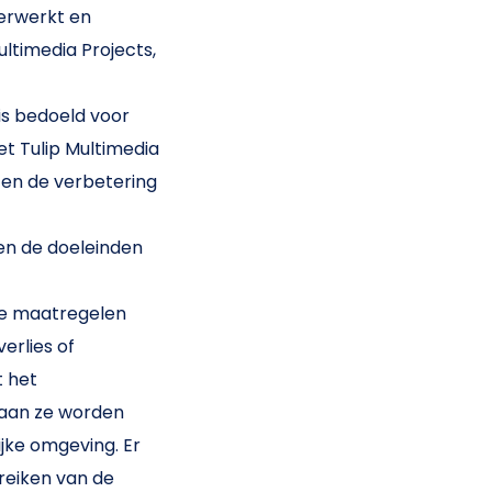
verwerkt en
ltimedia Projects,
is bedoeld voor
t Tulip Multimedia
g en de verbetering
 en de doeleinden
che maatregelen
erlies of
t het
raan ze worden
ijke omgeving. Er
reiken van de