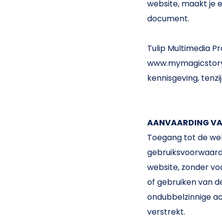
website, maakt je e
document.
Tulip Multimedia Pr
www.mymagicstory.
kennisgeving, tenz
AANVAARDING VA
Toegang tot de we
gebruiksvoorwaarden
website, zonder voo
of gebruiken van d
ondubbelzinnige a
verstrekt.