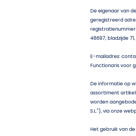
De eigenaar van dez
geregistreerd adres 
registratienummer:
48697, bladzijde 71,
E-mailadres: con
Functionaris voor
De informatie op 
assortiment artike
worden aangeboden d
S.L."), via onze we
Het gebruik van d