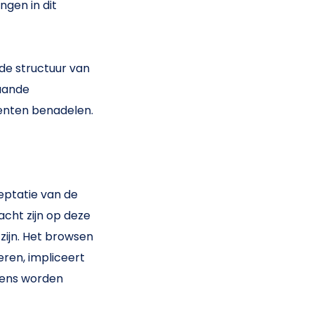
ngen in dit
 de structuur van
aande
menten benadelen.
eptatie van de
acht zijn op deze
 zijn. Het browsen
eren, impliceert
vens worden