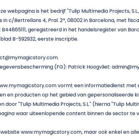
e webpagina is het bedrijf "Tulip Multimedia Projects, S.L.,
in c/Bertrellans 4, Pral. 2ª, 08002 in Barcelona, ​​met fisc
 B44865111, geregistreerd in het handelsregister van Barc
 blad B-592932, eerste inscriptie.
tact@mymagicstory.com.
 gegevensbescherming (FG): Patrick Hoogvliet: admin@m
www.mymagicstory.com vormt een informatiedienst met e
len en producten op het gebied van gepersonaliseerde kin
oor "Tulip Multimedia Projects, S.L." (hierna "Tulip Multi
bpagina waar uiteenlopende content binnen de sector te vi
e website www.mymagicstory.com, maar ook enkel en all