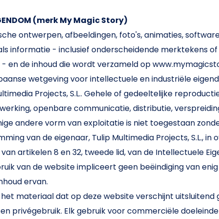
GENDOM (merk My Magic Story)
che ontwerpen, afbeeldingen, foto's, animaties, software
als informatie - inclusief onderscheidende merktekens of
- en de inhoud die wordt verzameld op www.mymagicsto
anse wetgeving voor intellectuele en industriële eige
ltimedia Projects, S.L.. Gehele of gedeeltelijke reproduct
rking, openbare communicatie, distributie, verspreiding,
nige andere vorm van exploitatie is niet toegestaan ​​zon
emming van de eigenaar, Tulip Multimedia Projects, S.L., 
van artikelen 8 en 32, tweede lid, van de Intellectuele E
ruik van de website impliceert geen beëindiging van enig
inhoud ervan.
het materiaal dat op deze website verschijnt uitsluitend
 en privégebruik. Elk gebruik voor commerciële doeleinde