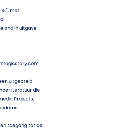
 SL", met
aal
elona in uitgave
ymagicstory.com.
en uitgebreid
derliteratuur die
media Projects,
nden is.
een toegang tot de