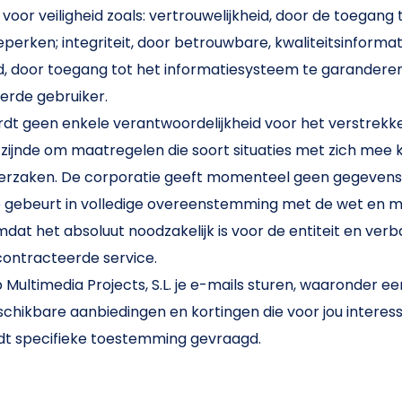
 voor veiligheid zoals: vertrouwelijkheid, door de toegang
erken; integriteit, door betrouwbare, kwaliteitsinforma
, door toegang tot het informatiesysteem te garanderen
erde gebruiker.
rdt geen enkele verantwoordelijkheid voor het verstrekke
at zijnde om maatregelen die soort situaties met zich me
erzaken. De corporatie geeft momenteel geen gegevens v
e gebeurt in volledige overeenstemming met de wet en met
dat het absoluut noodzakelijk is voor de entiteit en ver
contracteerde service.
p Multimedia Projects, S.L. je e-mails sturen, waaronder e
chikbare aanbiedingen en kortingen die voor jou interess
dt specifieke toestemming gevraagd.