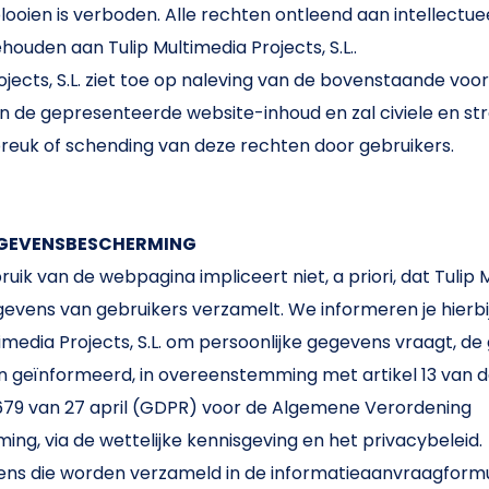
plooien is verboden. Alle rechten ontleend aan intellectue
ehouden aan Tulip Multimedia Projects, S.L..
rojects, S.L. ziet toe op naleving van de bovenstaande vo
an de gepresenteerde website-inhoud en zal civiele en str
reuk of schending van deze rechten door gebruikers.
EGEVENSBESCHERMING
uik van de webpagina impliceert niet, a priori, dat Tulip 
egevens van gebruikers verzamelt. We informeren je hierbi
media Projects, S.L. om persoonlijke gegevens vraagt, de
 geïnformeerd, in overeenstemming met artikel 13 van 
679 van 27 april (GDPR) voor de Algemene Verordening
g, via de wettelijke kennisgeving en het privacybeleid.
ens die worden verzameld in de informatieaanvraagformul