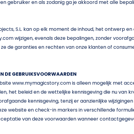
en gebruiker en als zodanig ga je akkoord met alle bepali
ojects, S.L. kan op elk moment de inhoud, het ontwerp en
com wijzigen, evenals deze bepalingen, zonder voorafg
ij ze de garanties en rechten van onze klanten of consu
N DE GEBRUIKSVOORWAARDEN
bsite www.mymagicstory.com is alleen mogelijk met acc
, het beleid en de wettelijke kennisgeving die nu van kr
rafgaande kennisgeving, tenzij er aanzienlijke wijzigingen
eze website en check-in markers in verschillende formuli
cceptatie van deze voorwaarden wanneer contactgege