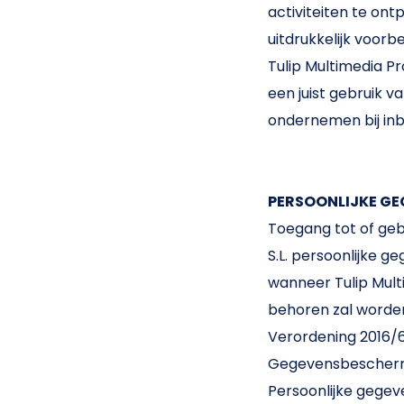
activiteiten te ont
uitdrukkelijk voorb
Tulip Multimedia P
een juist gebruik v
ondernemen bij inb
PERSOONLIJKE G
Toegang tot of gebr
S.L. persoonlijke g
wanneer Tulip Multi
behoren zal worden
Verordening 2016/
Gegevensbeschermin
Persoonlijke gegev