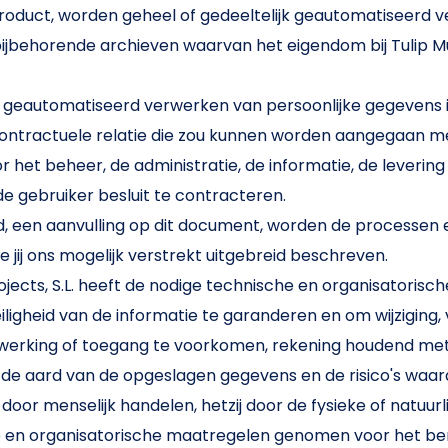
oduct, worden geheel of gedeeltelijk geautomatiseerd 
jbehorende archieven waarvan het eigendom bij Tulip Mu
 geautomatiseerd verwerken van persoonlijke gegevens 
contractuele relatie die zou kunnen worden aangegaan me
voor het beheer, de administratie, de informatie, de leverin
de gebruiker besluit te contracteren.
id, een aanvulling op dit document, worden de processen
 jij ons mogelijk verstrekt uitgebreid beschreven.
ojects, S.L. heeft de nodige technische en organisatoris
igheid van de informatie te garanderen en om wijziging, v
werking of toegang te voorkomen, rekening houdend me
 de aard van de opgeslagen gegevens en de risico's waa
j door menselijk handelen, hetzij door de fysieke of natuurl
 en organisatorische maatregelen genomen voor het be