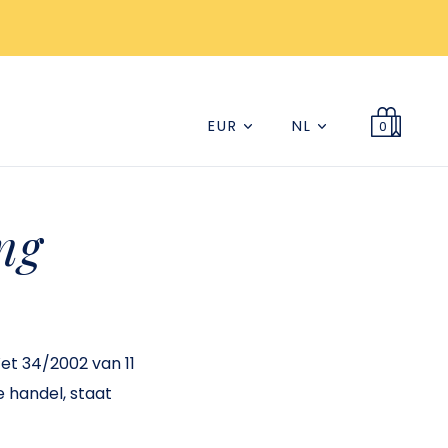
EUR
NL
0
ng
et 34/2002 van 11
e handel, staat