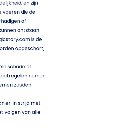
jkheid, en zijn
e voeren die de
chadigen of
kunnen ontstaan ​​
icstory.com is de
orden opgeschort,
uele schade of
 maatregelen nemen
temen zouden
er, in strijd met
 volgen van alle