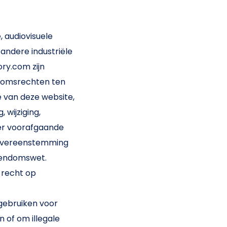
, audiovisuele
 andere industriële
ry.com zijn
ndomsrechten ten
ie van deze website,
 wijziging,
der voorafgaande
in overeenstemming
igendomswet.
 recht op
 gebruiken voor
n of om illegale