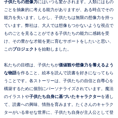
子供たちの想像力
にはいつも驚かされます。人類にはもの
ごとを抽象的に考える能力がありますが、ある時点でその
能力を失います。しかし、子供たちは無限の想像力を持っ
ています。弊社は、大人では想像もつかないような視点で
ものごとを見ることができる子供たちの能力に感銘を受
け、その豊かな才能を更に育むサポートをしたいと思い、
この
プロジェクト
を始動しました。
私たちの目標は、子供たちが
価値観や想像力を養えるよう
な物語
を作ること、絵本を読んで読書を好きになってもら
うことです。各ストーリーは、子供たちの自信と自尊心を
構築するために個別にパーソナライズされています。魔法
のイラストや
子供たち自身に基づいたキャラクター
を通し
て、読書への興味、情熱を育みます。たくさんのキャラク
ターがいる幸せな世界に、子供たち自身が主人公として登