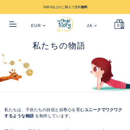
🚀80 €以上のご購入で送料
無料
EUR
JA
0
私たちの物語
私たちは、子供たちの自信と自尊心を育む
ユニークでワクワク
するような物語
を制作しています。