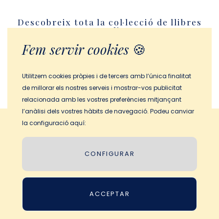
Descobreix tota la col·lecció de llibres
personalitzats
Fem servir cookies
🍪
ANAR AL CATÀLEG
Utilitzem cookies pròpies i de tercers amb l’única finalitat
de millorar els nostres serveis i mostrar-vos publicitat
relacionada amb les vostres preferències mitjançant
l’anàlisi dels vostres hàbits de navegació. Podeu canviar
la configuració aquí:
Termes i Condicions
Política de Privacitat
CONFIGURAR
Informació legal
Política de cookies
ACCEPTAR
© 2026 My Magic Story