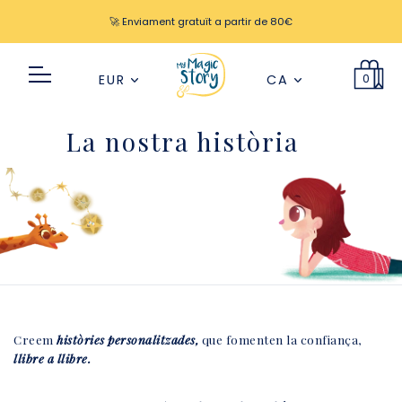
🚀 Enviament gratuït a partir de 80€
0
EUR
CA
La nostra història
Creem
històries personalitzades,
que fomenten la confiança,
llibre a llibre.