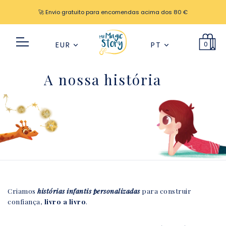
🚀 Envio gratuito para encomendas acima dos 80 €
0
EUR
PT
A nossa história
Criamos
histórias infantis personalizadas
para construir
confiança,
livro a livro
.