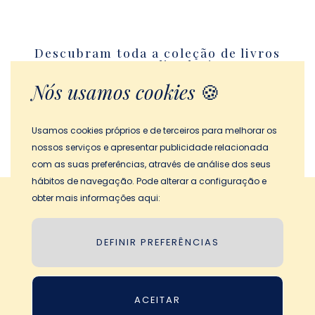
Descubram toda a coleção de livros
personalizados!
Nós usamos cookies
🍪
IR PARA CATÁLOGO
Usamos cookies próprios e de terceiros para melhorar os
nossos serviços e apresentar publicidade relacionada
com as suas preferências, através de análise dos seus
hábitos de navegação. Pode alterar a configuração e
obter mais informações aqui:
Condições de uso
Politica de Privacidade
DEFINIR PREFERÊNCIAS
Aviso legal
Política de Cookies
ACEITAR
© 2026 My Magic Story