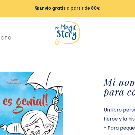
🚀 Envío gratis a partir de 80€
ACTO
Mi nom
para c
Un libro pers
héroe y la hi
-
Para pequeñ