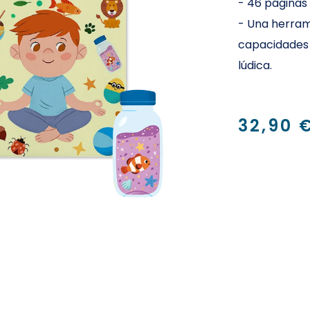
-
46 páginas 
-
Una herram
capacidades 
lúdica.
32,90 