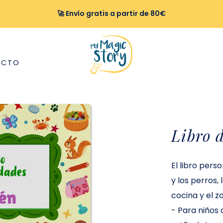
🚀 Envío gratis a partir de 80€
ACTO
Libro 
El libro pers
y los perros, 
én
cocina y el z
-
Para niños 