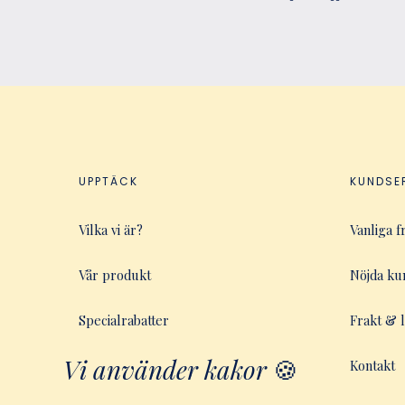
UPPTÄCK
KUNDSE
Vilka vi är?
Vanliga f
Vår produkt
Nöjda ku
Specialrabatter
Frakt & 
Vi använder kakor
🍪
Så här fungerar
Kontakt
My Magic Story