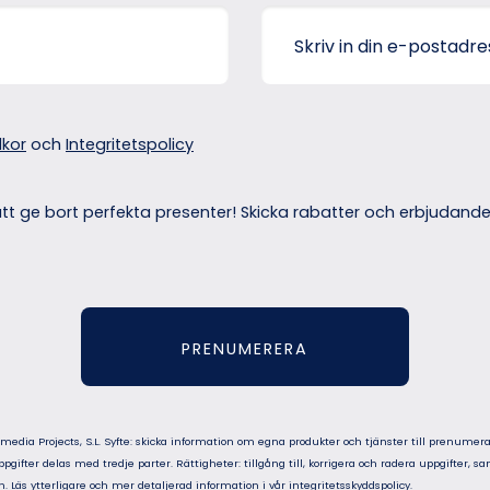
llkor
och
Integritetspolicy
tt ge bort perfekta presenter! Skicka rabatter och erbjudanden
media Projects, S.L. Syfte: skicka information om egna produkter och tjänster till prenumera
gifter delas med tredje parter. Rättigheter: tillgång till, korrigera och radera uppgifter, 
. Läs ytterligare och mer detaljerad information i vår integritetsskyddspolicy.