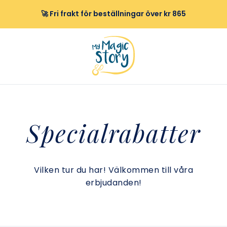
🚀 Fri frakt för beställningar över kr 865
Specialrabatter
Vilken tur du har! Välkommen till våra
erbjudanden!