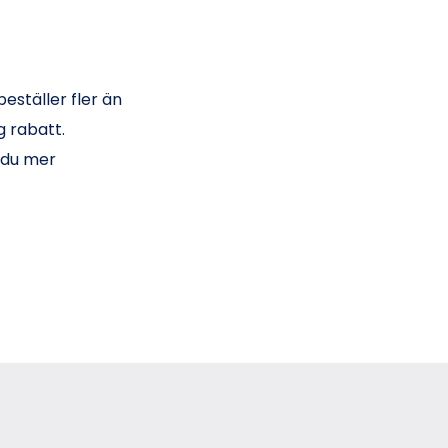
eställer fler än
g rabatt.
 du mer