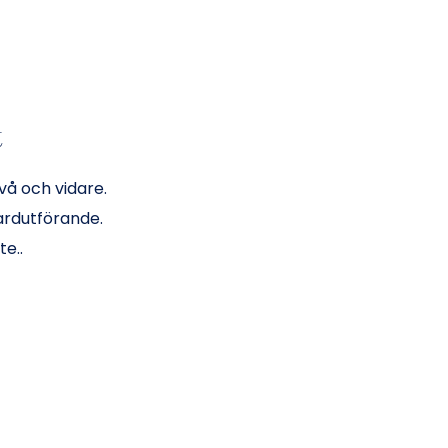
t
å och vidare.
ardutförande.
te.
.