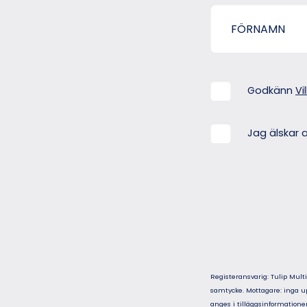
Godkänn
Vi
Jag älskar a
Registeransvarig: Tulip Multi
samtycke. Mottagare: inga upp
anges i tilläggsinformationen