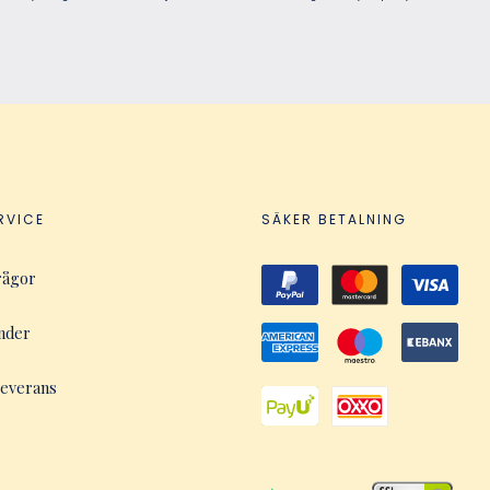
RVICE
SÄKER BETALNING
rågor
nder
leverans