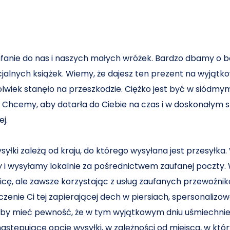
fanie do nas i naszych małych wróżek. Bardzo dbamy o b
jalnych książek. Wiemy, że dajesz ten prezent na wyjątkow
wiek stanęło na przeszkodzie. Ciężko jest być w siódmym n
. Chcemy, aby dotarła do Ciebie na czas i w doskonałym s
ej.
łki zależą od kraju, do którego wysyłana jest przesyłka.
 i wysyłamy lokalnie za pośrednictwem zaufanej poczty.
cę, ale zawsze korzystając z usług zaufanych przewoźni
zenie Ci tej zapierającej dech w piersiach, spersonalizow
 aby mieć pewność, że w tym wyjątkowym dniu uśmiechnie
astępujące opcje wysyłki, w zależności od miejsca, w któr