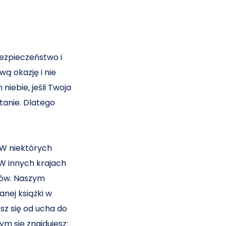
ezpieczeństwo i
ą okazję i nie
iebie, jeśli Twoja
tanie. Dlatego
 W niektórych
 W innych krajach
ków. Naszym
anej książki w
sz się od ucha do
ym się znajdujesz: