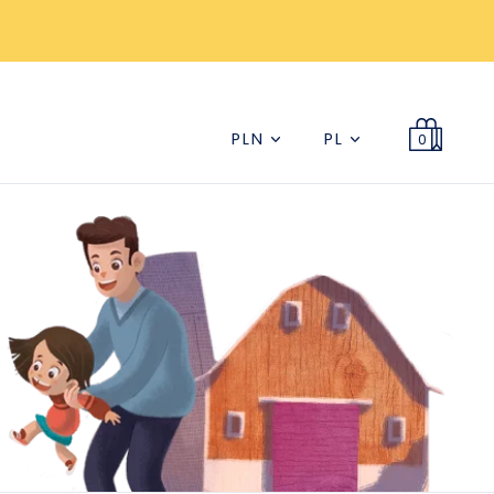
PLN
PL
0