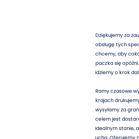
Dziękujemy za zau
obsługę tych spec
chcemy, aby cokol
paczka się opóźni
idziemy o krok dal
Ramy czasowe wysy
krajach drukujemy
wysyłamy za grani
celem jest dostarc
idealnym stanie,
ucha. Oferujemy n