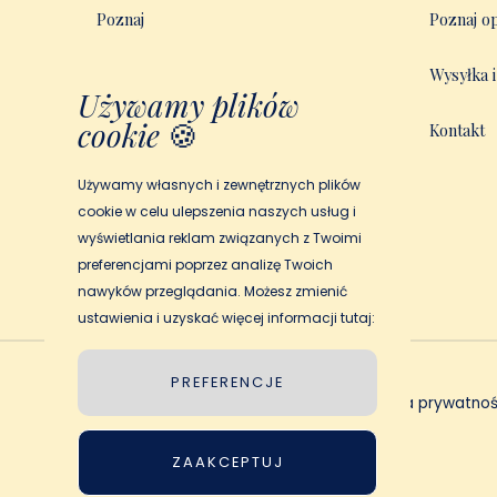
Poznaj
Poznaj op
Specjalne zniżki
Wysyłka 
Używamy plików
cookie
🍪
Jak działa My Magic Story
Kontakt
Używamy własnych i zewnętrznych plików
cookie w celu ulepszenia naszych usług i
wyświetlania reklam związanych z Twoimi
preferencjami poprzez analizę Twoich
nawyków przeglądania. Możesz zmienić
ustawienia i uzyskać więcej informacji tutaj:
PREFERENCJE
Zasady i warunki
Polityka prywatnoś
ZAAKCEPTUJ