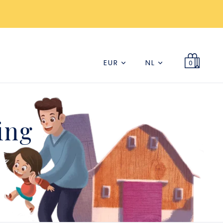
EUR
NL
0
ing