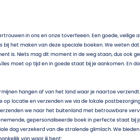
ertrouwen in ons en onze toverfeeën. Een goede, veilige a
ns bij het maken van deze speciale boeken. We weten dat
nt is. Niets mag dit moment in de weg staan, dus ook ge
les moet op tijd en in goede staat bij je aankomen. En
mijnen hangen af van het land waar je naartoe verzendt.
 op locatie en verzenden we via de lokale postbezorgings
verzenden we naar het buitenland met betrouwbare verv
emende, gepersonaliseerde boek in perfecte staat bij jou
iale dag verzekerd van die stralende glimlach. We biede
ankelijk van waar jij bent: