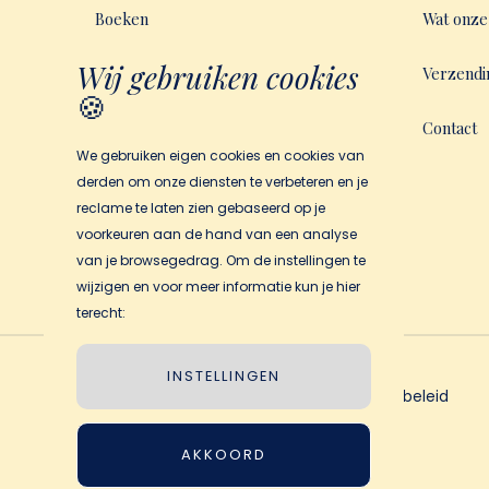
Boeken
Wat onze
Wij gebruiken cookies
Speciale korting
Verzendi
🍪
Hoe het werkt
Contact
We gebruiken eigen cookies en cookies van
derden om onze diensten te verbeteren en je
reclame te laten zien gebaseerd op je
voorkeuren aan de hand van een analyse
van je browsegedrag. Om de instellingen te
wijzigen en voor meer informatie kun je hier
terecht:
INSTELLINGEN
Algemene
Privacybeleid
voorwaarden
AKKOORD