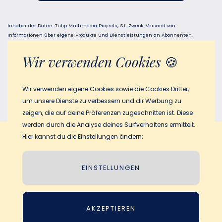
Inhaber der Daten: Tulip Multimedia Projects, S.L. Zweck: Versand von
Informationen über eigene Produkte und Dienstleistungen an Abonnenten.
Rechtsgrundlage: Zustimmung. Empfänger: Es werden keine Daten an Dritte
weitergegeben. Rechte: Zugriff, Berichtigung und Löschung von Daten sowie
Wir verwenden Cookies
🍪
weitere Rechte, wie in den Zusatzinformationen erläutert. Zusätzliche und
detaillierte Informationen finden Sie in unserer Datenschutzerklärung.
Wir verwenden eigene Cookies sowie die Cookies Dritter,
um unsere Dienste zu verbessern und dir Werbung zu
zeigen, die auf deine Präferenzen zugeschnitten ist. Diese
werden durch die Analyse deines Surfverhaltens ermittelt.
Hier kannst du die Einstellungen ändern:
Allgemeine Geschäftsbedingungen
Datenschutzerklärung
EINSTELLUNGEN
Rechtlicher Hinweis
Cookie-Richtline
AKZEPTIEREN
© 2026 My Magic Story