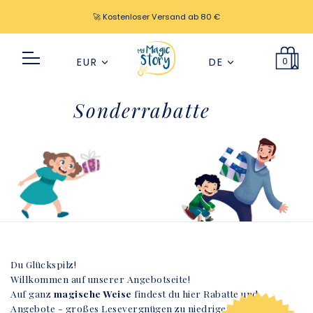
🚀 Kostenloser Versand ab 80 €
0
EUR
DE
Sonderrabatte
Du Glückspilz!
Willkommen auf unserer Angebotseite!
Auf ganz
magische Weise
findest du hier Rabatte und
Angebote - großes Lesevergnügen zu niedrigen Preisen.